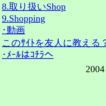
8.取り扱いShop
9.Shopping
･動画
このｻｲﾄを友人に教える
･
ﾒｰﾙはｺﾁﾗへ
2004 