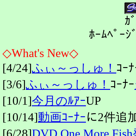
ｶ
ﾎｰﾑﾍﾟ
◇What's New◇
[4/24]
ふぃ～っしゅ！
ｺｰ
[3/6]
ふぃ～っしゅ！
ｺｰﾅｰ
[10/1]
今月のﾙｱｰ
UP
[10/14]
動画ｺｰﾅｰ
に2件追加
[6/28]
DVD One More Fi