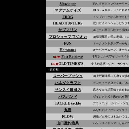
Slowtaper
釣りすぎトップウォータープ
マグナムケイズ
OLD・ＡＢＵ・ＨＥＤＤＯ
FROG
トップのことなら何でもお任
HEAD HUNTERS
成田市イオンショッピングセ
サブマリン
ルアーの事なら何でも揃うの
プロショップ フジオカ
JR蘇我駅目の前の老舗。バ
FUN
トーナメント系ルアーからメ
Horstones
オーバーザムーン、オータム
Fast Retrieve
オリジナルのワイヤーベイト
OLD TIMER'S
中古釣具店ですが、ガウラク
東京都
スーパーブッシュ
JR上野駅浅草口を出て徒歩1
ハネダクラフト
アンティークタックル、OLD
サンスイ町田店
広大な売り場面積！東京都町田市原町田4
バスポンド
ダイレクト松井氏のTOP専
TACKLE tackle
プラドコ,オールドヘドン等
丸勝
あなたのフィッシングライ
FLOW
房総ダム湖のゴミ拾いでは
山口屋釣漁具
ハンドメイドルアーとかバン